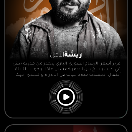
ريشة
الأمل
عزيز أسمر، الرسام السوري البارع، ينحدر من مدينة بنش
في إدلب ويبلغ من العمر خمسين عامًا، وهو أب لثلاثة
أطفال. تجسدت قصة حياته في الالتزام والتحدي، حيث
اضطر لمزج بين العمل والدراسة لتأمين حياة كريمة
لعائلته في ظل الظروف المالية الصعبة.