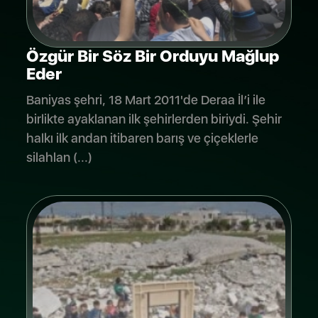
Özgür Bir Söz Bir Orduyu Mağlup
Eder
Baniyas şehri, 18 Mart 2011'de Deraa İl’i ile
birlikte ayaklanan ilk şehirlerden biriydi. Şehir
halkı ilk andan itibaren barış ve çiçeklerle
silahlan (...)